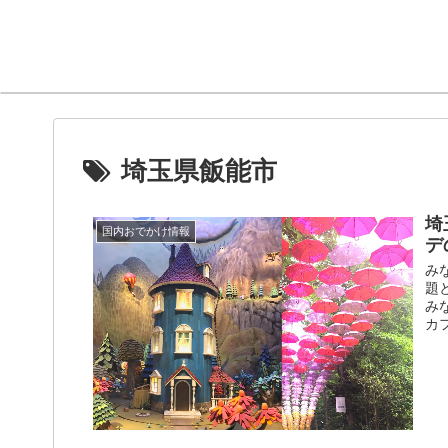
埼玉県飯能市
埼
国内おでかけ情報
デ
み
題
み
カ