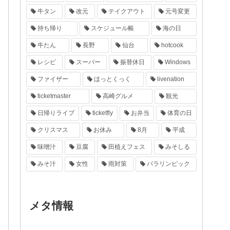
牛タン
改元
テイクアウト
元号変更
持ち帰り
スケジュール帳
海の日
牛たん
長野
仙台
hotcook
レシピ
スーパー
振替休日
Windows
ファイザー
ほっとくっく
livenation
ticketmaster
高崎グルメ
観光
日帰りライブ
ticketfly
お弁当
体育の日
クリスマス
お休み
8月
平成
味噌汁
豆腐
田植えフェス
みそしる
みそ汁
女性
雨対策
パラリンピック
メタ情報