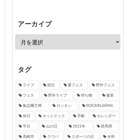
アーカイブ
タグ
ライブ
祝日
夏フェス
野外フェス
フェス
野外ライブ
持ち物
服装
氣志團万博
ロッキン
ROCKINJAPAN
休日
ホットクック
手帳
カレンダー
平日
山の日
2021年
群馬県
高崎市
ラウパ
スポーツの日
令和