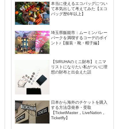
本当に使えるエコバッグについ
て本気出して考えてみた【エコ
バッグ歴6年以上】
埼玉県飯能市：ムーミンバレー
パークを満喫するコーデのポイ
ント♪【服装・靴・帽子編】
【SIRUHAのミニ財布】ミニマ
リストになりたい私がついに理
想の財布と出会えた話
日本から海外のチケットを購入
する方法③発券・受取
【TicketMaster，LiveNation，
Ticketfly】