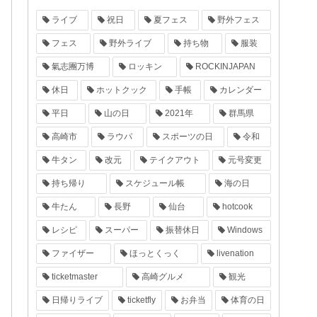
ライブ
祝日
夏フェス
野外フェス
フェス
野外ライブ
持ち物
服装
氣志團万博
ロッキン
ROCKINJAPAN
休日
ホットクック
手帳
カレンダー
平日
山の日
2021年
群馬県
高崎市
ラウパ
スポーツの日
令和
牛タン
改元
テイクアウト
元号変更
持ち帰り
スケジュール帳
海の日
牛たん
長野
仙台
hotcook
レシピ
スーパー
振替休日
Windows
ファイザー
ほっとくっく
livenation
ticketmaster
高崎グルメ
観光
日帰りライブ
ticketfly
お弁当
体育の日