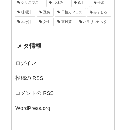
クリスマス
お休み
8月
平成
味噌汁
豆腐
田植えフェス
みそしる
みそ汁
女性
雨対策
パラリンピック
メタ情報
ログイン
投稿の
RSS
コメントの
RSS
WordPress.org